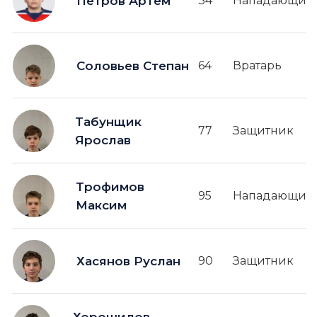
Петров Артём
34
Нападающий
Соловьев Степан
64
Вратарь
Табунщик
77
Защитник
Ярослав
Трофимов
95
Нападающий
Максим
Хасянов Руслан
90
Защитник
Хорошилов