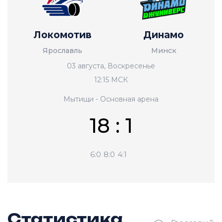
Локомотив
Динамо
Ярославль
Минск
03 августа, Воскресенье
12:15 МСК
Мытищи - Основная арена
18 : 1
6:0
8:0
4:1
Статистика