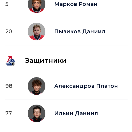
5
ПВ —
Марков Роман
шайба забитая в пустые ворота
20
Пызиков Даниил
Защитники
98
Александров Платон
77
Ильин Даниил