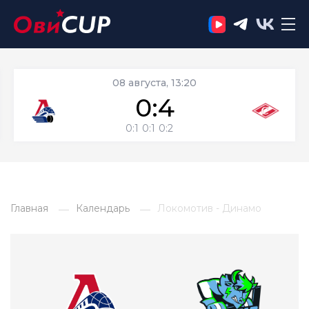
08 августа, 13:20
0:4
0:1
0:1
0:2
Главная
Календарь
Локомотив - Динамо