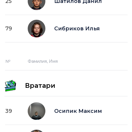
25
Шатилов Данил
79
Сибриков Илья
№
Фамилия, Имя
Вратари
39
Осипик Максим