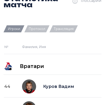
Глоссарий
матча
Ш —
кол-во забитых шайб
Игроки
Протокол
Трансляция
П —
кол-во передач
О —
кол-во очков в турнирной таблице
№
Фамилия, Имя
ПШ —
пропущенные шайбы
-1 —
шайба забитая в меньшинстве без одного
игрока на площадке
Вратари
-2 —
шайба забитая в меньшинстве без двух
игроков на площад
+1 —
шайба забитая в большинстве на одного
44
Куров Вадим
игрока на площадке
+2 —
шайба забитая в большинстве на двух
игроков на площадке