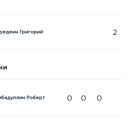
2
редеин Григорий
ки
0
0
0
ибадуллин Роберт