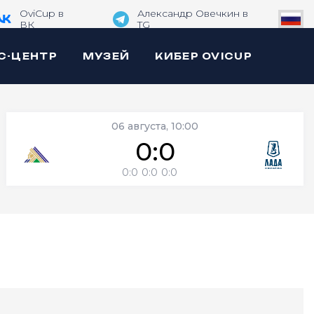
OviCup в
Александр Овечкин в
ВК
TG
С-ЦЕНТР
МУЗЕЙ
КИБЕР OVICUP
06 августа, 10:00
0:0
0:0
0:0
0:0