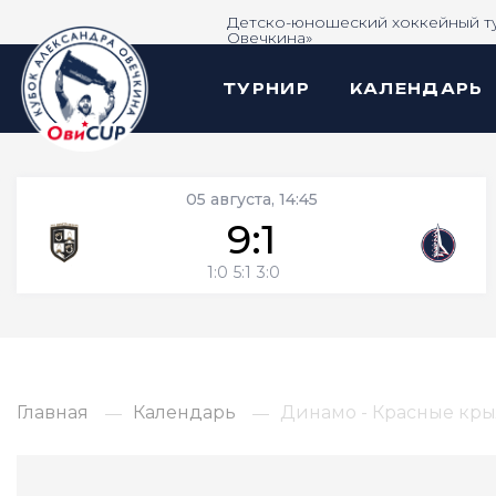
Детско-юношеский хоккейный т
Овечкина»
ТУРНИР
КАЛЕНДАРЬ
05 августа, 14:45
9:1
1:0
5:1
3:0
Главная
Календарь
Динамо - Красные кры