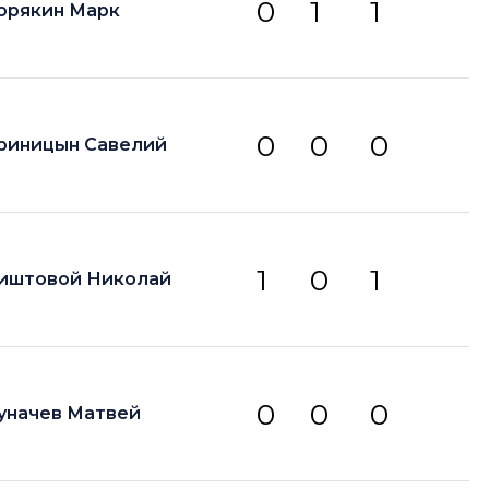
0
1
1
орякин Марк
0
0
0
риницын Савелий
1
0
1
иштовой Николай
0
0
0
уначев Матвей