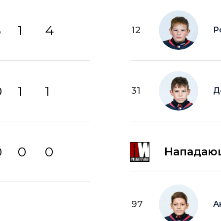
3
1
4
12
Р
0
1
1
31
Д
0
0
0
Нападаю
97
А