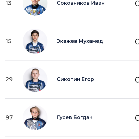
13
Соковников Иван
15
Экажев Мухамед
29
Сикотин Егор
97
Гусев Богдан