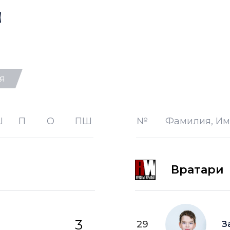
а
я
-1 —
шайба забитая в меньшинст
-2 —
шайба забитая в меньшинст
Ш
П
О
ПШ
№
Фамилия, Им
лице
+1 —
шайба забитая в большинст
+2 —
шайба забитая в большинс
Вратари
ПВ —
шайба забитая в пустые в
3
29
З