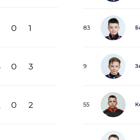
0
1
83
Б
3
0
3
9
З
2
0
2
55
К