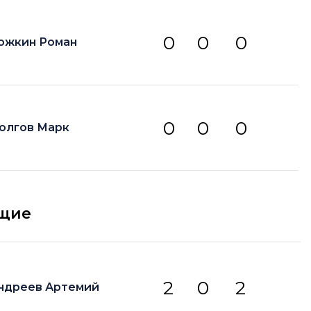
0
0
0
ожкин Роман
0
0
0
олгов Марк
щие
2
0
2
ндреев Артемий