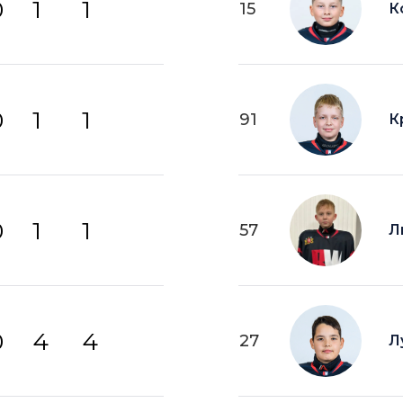
0
1
1
15
К
0
1
1
91
К
0
1
1
57
Л
0
4
4
27
Л