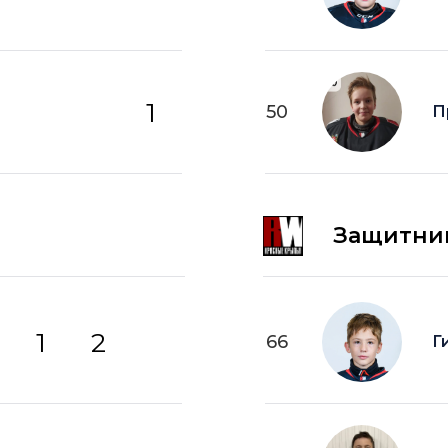
1
50
П
Защитни
1
2
66
Г