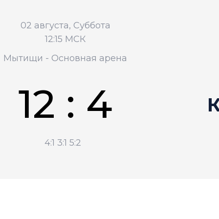
02 августа, Суббота
12:15 МСК
Мытищи - Основная арена
12 : 4
4:1
3:1
5:2