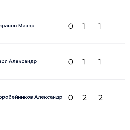
0
1
1
аранов Макар
0
1
1
аря Александр
0
2
2
оробейников Александр