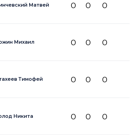
0
0
0
инчевский Матвей
0
0
0
ожин Михаил
0
0
0
тахеев Тимофей
0
0
0
олод Никита