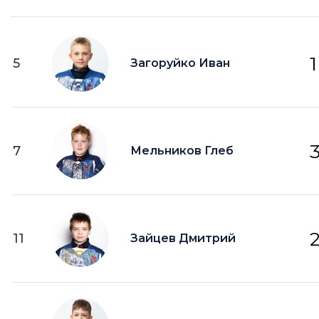
1
5
Загоруйко Иван
7
Мельников Глеб
11
Зайцев Дмитрий