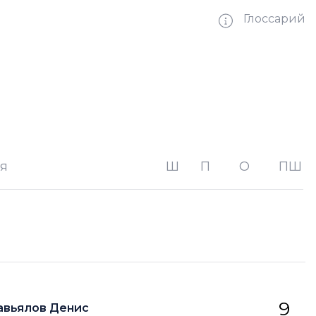
Глоссарий
ве без одного игрока на площадке
ве без двух игроков на площад
я
Ш
П
О
ПШ
ве на одного игрока на площадке
тве на двух игроков на площадке
орота
9
авьялов Денис