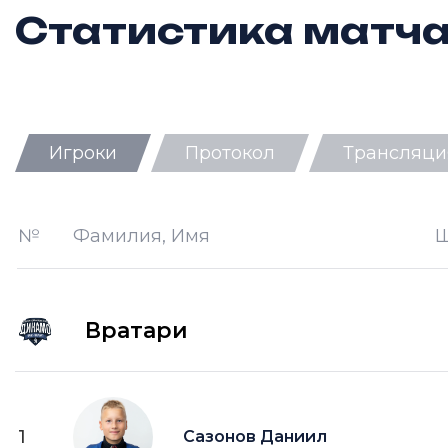
Статистика матч
Игроки
Протокол
Трансляци
Ш —
кол-во забитых шайб
П —
кол-во передач
№
Фамилия, Имя
О —
кол-во очков в турнирной таб
ПШ —
пропущенные шайбы
Вратари
1
Сазонов Даниил