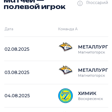
матчей —
Глоссарий
полевой игрок
Ш —
кол-во забитых шайб
Дата
Команда А
П —
кол-во поражений
О —
кол-во очков в турнире
МЕТАЛЛУРГ
02.08.2025
Магнитогорск
МЕТАЛЛУРГ
03.08.2025
Магнитогорск
ХИМИК
04.08.2025
Воскресенск