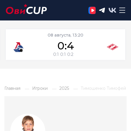
08 августа, 13:20
0:4
0:1
0:1
0:2
Главная
Игроки
2025
Тимошенко Тимофей